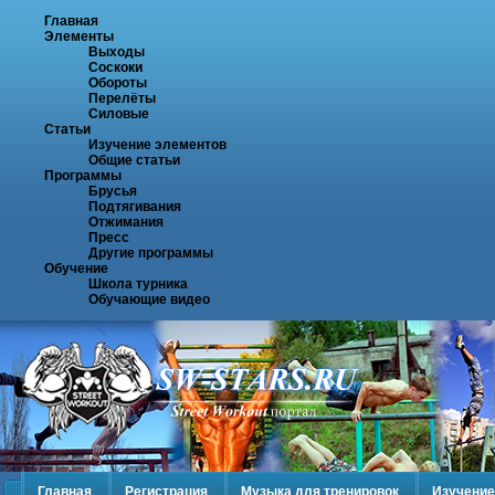
Главная
Элементы
Выходы
Соскоки
Обороты
Перелёты
Силовые
Статьи
Изучение элементов
Общие статьи
Программы
Брусья
Подтягивания
Отжимания
Пресс
Другие программы
Обучение
Школа турника
Обучающие видео
Главная
Регистрация
Музыка для тренировок
Изучение