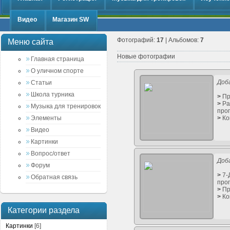
Видео
Магазин SW
Фотографий:
17
| Альбомов:
7
Меню сайта
Новые фотографии
Главная страница
О уличном спорте
Доб
Статьи
Школа турника
>
Пр
>
Ра
Музыка для тренировок
про
Элементы
>
Ко
Видео
Картинки
Вопрос/ответ
Доб
Форум
>
7-
Обратная связь
про
>
Пр
>
Ко
Категории раздела
Картинки
[6]