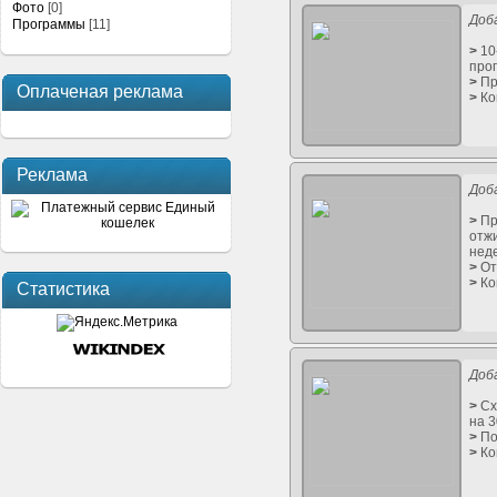
Фото
[0]
Доб
Программы
[11]
>
10
про
>
Пр
Оплаченая реклама
>
Ко
Реклама
Доб
>
Пр
отж
нед
>
От
>
Ко
Статистика
Доб
>
Сх
на 3
>
По
>
Ко